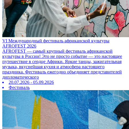
VI Международный фестиваль африканской культуры
AFROFEST 2026
AFROFEST — самый крупный фестиваль африканской
культуры в России! Это не просто событие — это настоящее
путешествие в сердце Африки. Яркие танцы, зажигательная
музыка, вкуснейшая кухня и атмосфера настоящего
праздника. Фестиваль ежегодно объединяет представителей
дипломатического
20.07.2026 - 05.09.2026
Фестиваль