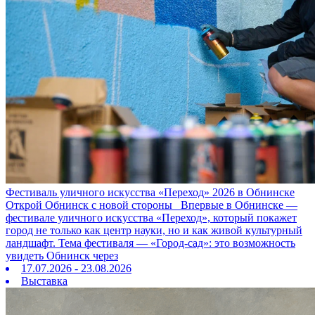
Фестиваль уличного искусства «Переход» 2026 в Обнинске
Открой Обнинск с новой стороны Впервые в Обнинске —
фестивале уличного искусства «Переход», который покажет
город не только как центр науки, но и как живой культурный
ландшафт. Тема фестиваля — «Город‑сад»: это возможность
увидеть Обнинск через
17.07.2026 - 23.08.2026
Выставка