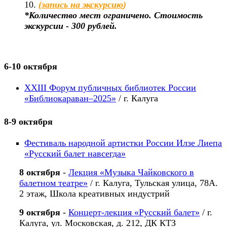
10.
(
запись на экскурсию
)
*Количество мест ограничено. Стоимость
экскурсии - 300 рублей.
6-10 октября
XXIII Форум публичных библиотек России
«Библиокараван–2025»
/ г. Калуга
8-9 октября
Фестиваль народной артистки России Илзе Лиепа
«Русский балет навсегда»
8 октября
-
Лекция «Музыка Чайковского в
балетном театре»
/ г. Калуга, Тульская улица, 78А.
2 этаж, Школа креативных индустрий
9 октября
-
К
онцерт-лекция «Русский балет»
/ г.
Калуга, ул. Московская, д. 212, ДК КТЗ