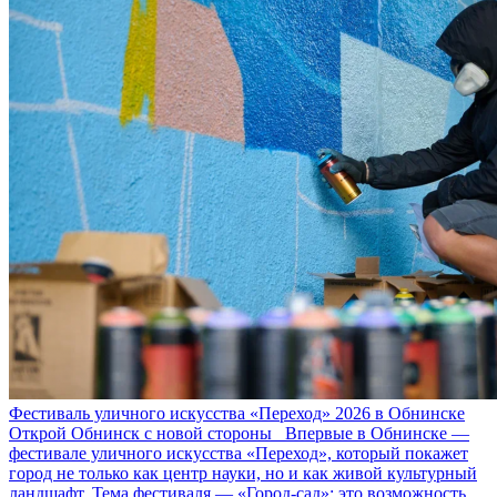
Фестиваль уличного искусства «Переход» 2026 в Обнинске
Открой Обнинск с новой стороны Впервые в Обнинске —
фестивале уличного искусства «Переход», который покажет
город не только как центр науки, но и как живой культурный
ландшафт. Тема фестиваля — «Город‑сад»: это возможность