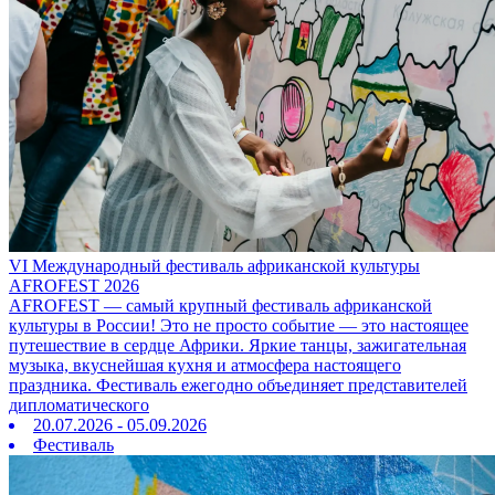
VI Международный фестиваль африканской культуры
AFROFEST 2026
AFROFEST — самый крупный фестиваль африканской
культуры в России! Это не просто событие — это настоящее
путешествие в сердце Африки. Яркие танцы, зажигательная
музыка, вкуснейшая кухня и атмосфера настоящего
праздника. Фестиваль ежегодно объединяет представителей
дипломатического
20.07.2026 - 05.09.2026
Фестиваль