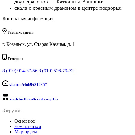
двух драконов — Катюши и Ванюши;
скала с красным драконом в центре подворья.
Контактная информация
Где находится:
г. Козельск, ул. Старая Казачья, д. 1
Телефон
8 (910) 914-37-56
8 (910) 526-79-72
vk.com/club96310357
xn--b1aelbnm8cved.xn--p1ai
Загрузка...
Основное
Чем заняться
Маршруты