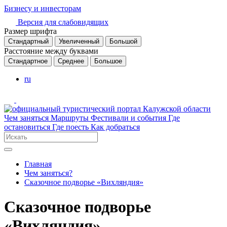
Бизнесу и инвесторам
Версия для слабовидящих
Размер шрифта
Стандартный
Увеличенный
Большой
Расстояние между буквами
Стандартное
Среднее
Большое
ru
Чем заняться
Маршруты
Фестивали и события
Где
остановиться
Где поесть
Как добраться
Главная
Чем заняться?
Сказочное подворье «Вихляндия»
Сказочное подворье
«Вихляндия»