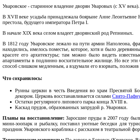
Уваровское - старинное владение дворян Уваровых (с XV века).
В XVII веке усадьба принадлежала боярыне Анне Леонтьевне
престола, будущего императора Петра I.
В начале XIX века селом владеет дворянский род Репниных.
В 1812 году Уваровское лежало на пути армии Наполеона, фра
находились, имелось поместье, которое, хотя и было деревян
красоте его архитектуры; там можно было видеть известн
апартаменты в подлинно восхитительное жилище. Но все эти б
способ слишком медленным, а вздумали его взорвать, положив
Что сохранилось:
Руины церкви в честь Введения во храм Пресвятой Бо
декором. Церковь восстанавливается силами
Свято-Пафну
Остатки регулярного липового парка конца XVIII в.
Каскад прудов, образованных запрудой р. Уваровки.
Планы на восстановление:
Заросшие пруды в 2007 году были
мини-зоопарк и рыбалку, поставил уютные беседки для тури
праздник Уваровского кораблика с рассказом в театральной фор
Туристические маршруты:
По дороге в Боровск (Кривское, В