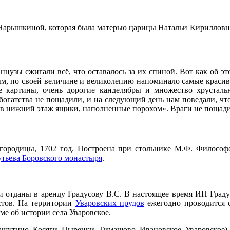
 Нарышкиной, которая была матерью царицы Натальи Кирилловны
нцузы сжигали всё, что оставалось за их спиной. Вот как об эт
ным, по своей величине и великолепию напоминало самые краси
ые картины, очень дорогие канделябры и множество хрустал
огатства не пощадили, и на следующий день нам поведали, что 
 в нижний этаж ящики, наполненные порохом». Враги не пощадил
городицы, 1702 год. Построена при стольнике М.Ф. Философо
тьева Боровского монастыря
.
 отданы в аренду Градусову В.С. В настоящее время ИП Градус
стов. На территории
Уваровских прудов
ежегодно проводится 
ме об истории села Уваровское.
ашутино, Косяги, Пыренки, Тимашово, Ивановское, Уваровское)