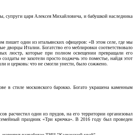
, супруги царя Алексея Михайловича, и бабушкой наследника
ом пишет один из итальянских офицеров: «В этом селе, где мы
вые дворцы Италии. Богатство его меблировки соответствовало
ьных люстр, которые при полном освещении превращали его
солдаты не захотели просто поджечь это поместье, найдя этот
и и церковь: что не смогли унести, было сожжено.
ве в стиле московского барокко. Богато украшена каменным
ов расчистил один из прудов, на его территории организовал
семейный праздник «Три крючка». В 2016 году был проведен
 - маршрут разработан ТИЦ "Калужский край".