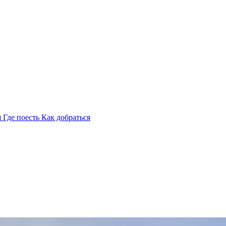
я
Где поесть
Как добраться