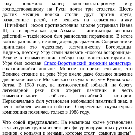
году положило конец монголо-татарскому игу,
господствовавшему на Руси почти три столетия. Шесть
долгих месяцев войска стояли друг против друга,
разделенные рекой, не решаясь на серьезную атаку.
«Ничейный» исход противостояния вполне устраивал Ивана
III, в то время как для Ахмата — инициатора военных
действий – такой исход был равносилен поражению. В итоге
войска разошлись, не доведя дело до сражения. Современники
приписали это чудесному заступничеству Богородицы.
Видимо, поэтому Угру стали называть «поясом Богородицы».
Вскоре в ознаменование победы над монголо-татарами на
Угре был основан
Спасо-Воротынский женский монастырь
,
сохранившийся доныне. Многие историки считают, что
Великое стояние на реке Угре имело даже большее значение
для независимости Московского государства, чем Куликовская
битва. В 1980 году, на пятисотлетний юбилей, на берегу
легендарной реки был открыт памятник в честь
знаменательного события российской истории.
Первоначально был установлен небольшой памятный знак, в
честь юбилея великого события. Современная скульптурная
композиция появилась только в 1988 году.
Что собой представляет:
На насыпном холме установлена
скульптурная группа из четырех фигур вооруженных русских
воинов, с копьями и мечами, которые стоят "сомкнув щиты".