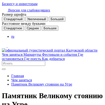
Бизнесу и инвесторам
Версия для слабовидящих
Размер шрифта
Стандартный
Увеличенный
Большой
Расстояние между буквами
Стандартное
Среднее
Большое
ru
Чем заняться
Маршруты
Фестивали и события
Где
остановиться
Где поесть
Как добраться
Главная
Чем заняться
Памятник Великому стоянию на Угре
Памятник Великому стоянию
на Угре