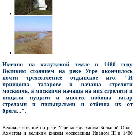
Именно на калужской земле в 1480 году
Великим стоянием на реке Угре окончилось
почти трёхсотлетнее отдынское иго. "И
приидоша татарове и начаша стреляти
москвичь, а москвичи начаша на них стреляти и
пищали пущати и многих побиша татар
стрелами и пильщальми и отбиша их от
брега...".
Великое стояние на реке Угре между ханом Большой Орды
Ахматом и великим князем московским Иваном III в 1480