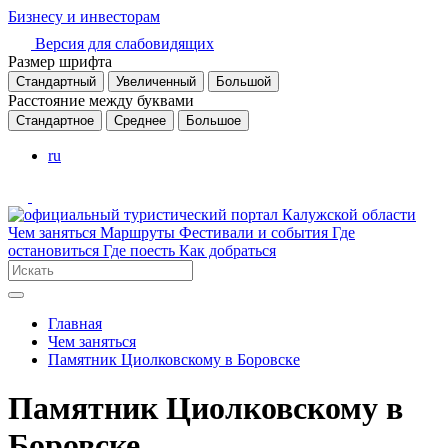
Бизнесу и инвесторам
Версия для слабовидящих
Размер шрифта
Стандартный
Увеличенный
Большой
Расстояние между буквами
Стандартное
Среднее
Большое
ru
Чем заняться
Маршруты
Фестивали и события
Где
остановиться
Где поесть
Как добраться
Главная
Чем заняться
Памятник Циолковскому в Боровске
Памятник Циолковскому в
Боровске