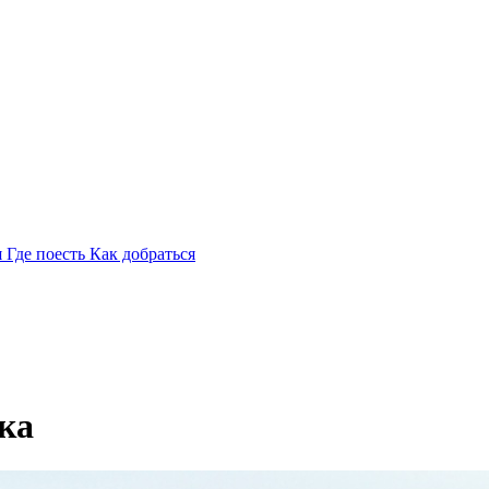
я
Где поесть
Как добраться
ка