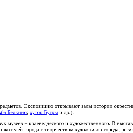
предметов. Экспозицию открывают залы истории окрестны
ьба Белкино
;
хутор Бугры
и др.).
х музеев – краеведческого и художественного. В выстав
о жителей города с творчеством художников города, рег