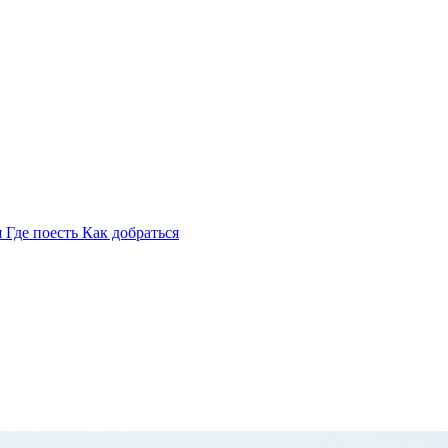
я
Где поесть
Как добраться