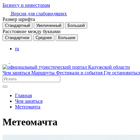
Бизнесу и инвесторам
Версия для слабовидящих
Размер шрифта
Стандартный
Увеличенный
Большой
Расстояние между буквами
Стандартное
Среднее
Большое
ru
Чем заняться
Маршруты
Фестивали и события
Где остановитьс
Главная
Чем заняться
Метеомачта
Метеомачта