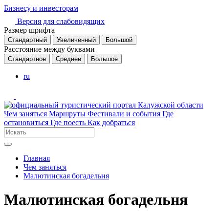
Бизнесу и инвесторам
Версия для слабовидящих
Размер шрифта
Стандартный
Увеличенный
Большой
Расстояние между буквами
Стандартное
Среднее
Большое
ru
Чем заняться
Маршруты
Фестивали и события
Где
остановиться
Где поесть
Как добраться
Главная
Чем заняться
Малютинская богадельня
Малютинская богадельня