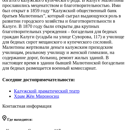
богатого калужского купеческого рода. В Калуге Малютины
прославились меценатством и благотворительностью. Ими
был открыт в 1859 году “Калужский общественный банк
братьев Малютиных”, который сыграл выдающуюся роль в
развитии городского хозяйства и благотворительности в
Калуге. В 1870 году были открыты два крупных
благотворительных учреждения – богадельня для бедных
граждан Калуги (усадьба на улице Суворова, 117) и училище
для бедных сирот мещанского и купеческого сословий.
Малютины жертвовали деньги калужским приходским
училищам, реальному училищу и женской гимназии, на
содержание дорог, больниц, ремонт жилых зданий. В
настоящее время в здании бывшей Малютинской богадельни
для бедных размещается военный комиссариат.
Соседние достопримечательности:
Калужский драматический театр
Храм Жён Мироносиц
Контактная информация
Где находится: