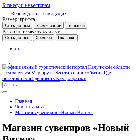
Бизнесу и инвесторам
Версия для слабовидящих
Размер шрифта
Стандартный
Увеличенный
Большой
Расстояние между буквами
Стандартное
Среднее
Большое
ru
Чем заняться
Маршруты
Фестивали и события
Где
остановиться
Где поесть
Как добраться
Главная
Чем заняться?
Магазин сувениров «Новый Вятич»
Магазин сувениров «Новый
Вятич»