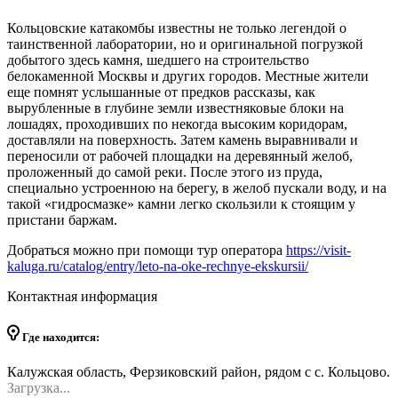
Кольцовские катакомбы известны не только легендой о
таинственной лаборатории, но и оригинальной погрузкой
добытого здесь камня, шедшего на строительство
белокаменной Москвы и других городов. Местные жители
еще помнят услышанные от предков рассказы, как
вырубленные в глубине земли известняковые блоки на
лошадях, проходивших по некогда высоким коридорам,
доставляли на поверхность. Затем камень выравнивали и
переносили от рабочей площадки на деревянный желоб,
проложенный до самой реки. После этого из пруда,
специально устроенною на берегу, в желоб пускали воду, и на
такой «гидросмазке» камни легко скользили к стоящим у
пристани баржам.
Добраться можно при помощи тур оператора
https://visit-
kaluga.ru/catalog/entry/leto-na-oke-rechnye-ekskursii/
Контактная информация
Где находится:
Калужская область, Ферзиковский район, рядом с с. Кольцово.
Загрузка...