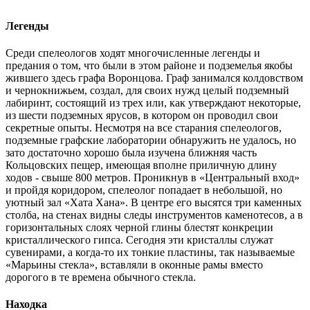
Легенды
Среди спелеологов ходят многочисленные легенды и
предания о том, что были в этом районе и подземелья якобы
жившего здесь графа Воронцова. Граф занимался колдовством
и чернокнижьем, создал, для своих нужд целый подземный
лабиринт, состоящий из трех или, как утверждают некоторые,
из шести подземных ярусов, в котором он проводил свои
секретные опыты. Несмотря на все старания спелеологов,
подземные графские лаборатории обнаружить не удалось, но
зато достаточно хорошо была изучена ближняя часть
Кольцовских пещер, имеющая вполне приличную длину
ходов - свыше 800 метров. Проникнув в «Центральный вход»
и пройдя коридором, спелеолог попадает в небольшой, но
уютный зал «Хата Хана». В центре его высятся три каменных
столба, на стенах видны следы инструментов каменотесов, а в
горизонтальных слоях черной глины блестят конкреции
кристаллического гипса. Сегодня эти кристаллы служат
сувенирами, а когда-то их тонкие пластины, так называемые
«Марьины стекла», вставляли в оконные рамы вместо
дорогого в те времена обычного стекла.
Находка