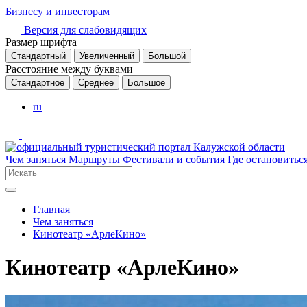
Бизнесу и инвесторам
Версия для слабовидящих
Размер шрифта
Стандартный
Увеличенный
Большой
Расстояние между буквами
Стандартное
Среднее
Большое
ru
Чем заняться
Маршруты
Фестивали и события
Где остановитьс
Главная
Чем заняться
Кинотеатр «АрлеКино»
Кинотеатр «АрлеКино»