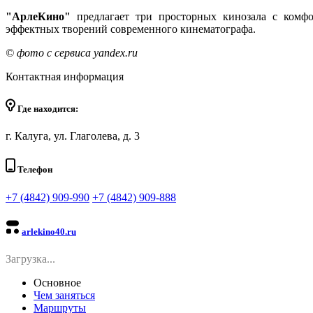
"АрлеКино"
предлагает три просторных кинозала с комфо
эффектных творений современного кинематографа.
© фото c cервиса yandex.ru
Контактная информация
Где находится:
г. Калуга, ул. Глаголева, д. 3
Телефон
+7 (4842) 909-990
+7 (4842) 909-888
arlekino40.ru
Загрузка...
Основное
Чем заняться
Маршруты