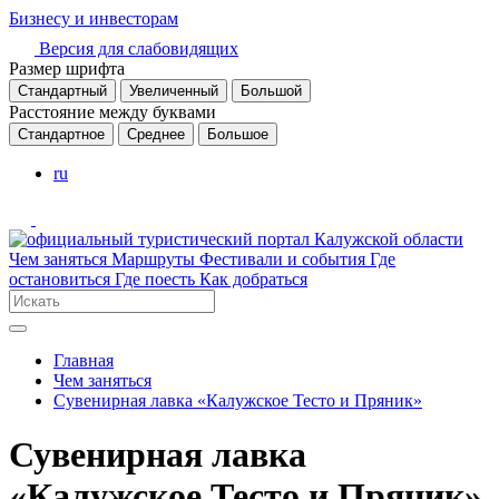
Бизнесу и инвесторам
Версия для слабовидящих
Размер шрифта
Стандартный
Увеличенный
Большой
Расстояние между буквами
Стандартное
Среднее
Большое
ru
Чем заняться
Маршруты
Фестивали и события
Где
остановиться
Где поесть
Как добраться
Главная
Чем заняться
Сувенирная лавка «Калужское Тесто и Пряник»
Сувенирная лавка
«Калужское Тесто и Пряник»