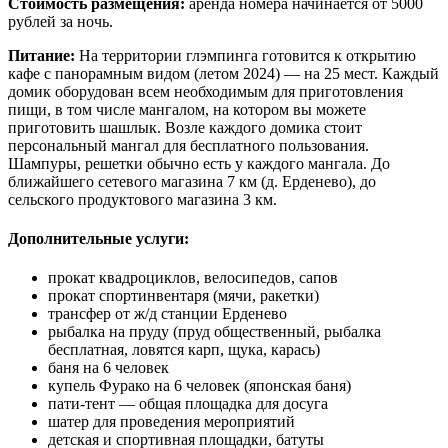
Стоимость размещения:
аренда номера начинается от 5000
рублей за ночь.
Питание:
На территории глэмпинга готовится к открытию
кафе с панорамным видом (летом 2024) — на 25 мест. Каждый
домик оборудован всем необходимым для приготовления
пищи, в том числе мангалом, на котором вы можете
приготовить шашлык. Возле каждого домика стоит
персональный мангал для бесплатного пользования.
Шампуры, решетки обычно есть у каждого мангала. До
ближайшего сетевого магазина 7 км (д. Ерденево), до
сельского продуктового магазина 3 км.
Дополнительные услуги:
прокат квадроциклов, велосипедов, сапов
прокат спортинвентаря (мячи, ракетки)
трансфер от ж/д станции Ерденево
рыбалка на пруду (пруд общественный, рыбалка
бесплатная, ловятся карп, щука, карась)
баня на 6 человек
купель Фурако на 6 человек (японская баня)
пати-тент — общая площадка для досуга
шатер для проведения мероприятий
детская и спортивная площадки, батуты