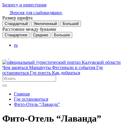
Бизнесу и инвесторам
Версия для слабовидящих
Размер шрифта
Стандартный
Увеличенный
Большой
Расстояние между буквами
Стандартное
Среднее
Большое
ru
Чем заняться
Маршруты
Фестивали и события
Где
остановиться
Где поесть
Как добраться
Главная
Где остановиться
Фито-Отель “Лаванда”
Фито-Отель “Лаванда”