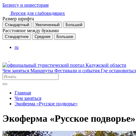
Бизнесу и инвесторам
Версия для слабовидящих
Размер шрифта
Стандартный
Увеличенный
Большой
Расстояние между буквами
Стандартное
Среднее
Большое
ru
Чем заняться
Маршруты
Фестивали и события
Где остановитьс
Главная
Чем заняться
Экоферма «Русское подворье»
Экоферма «Русское подворье»