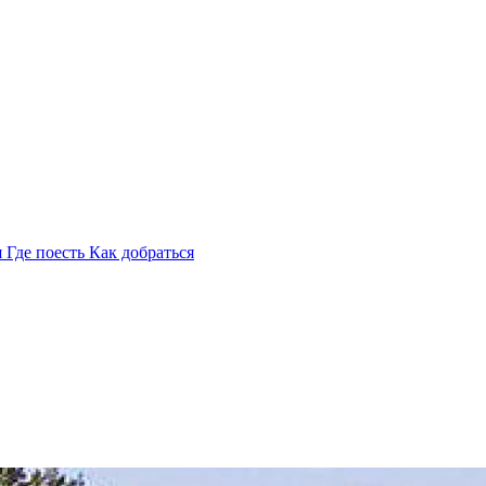
я
Где поесть
Как добраться