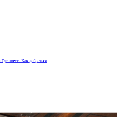
я
Где поесть
Как добраться