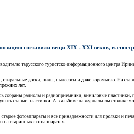
кспозицию составили вещи XIX - XXI веков, иллюст
водителю тарусского туристско-информационного центра Ирине 
 стиральные доски, пилы, пылесосы и даже коромысло. На стары
прежних лет.
десь собраны радиолы и радиоприемники, виниловые пластинки,
ушать старые пластинки. А в альбоме на журнальном столике мо
 старые фотоаппараты и все принадлежности для проявки и печа
ю на старинных фотоаппаратах.