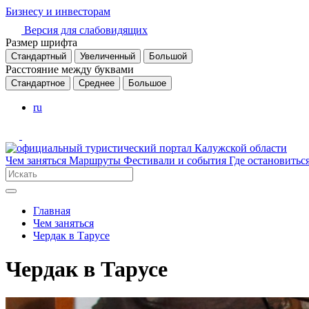
Бизнесу и инвесторам
Версия для слабовидящих
Размер шрифта
Стандартный
Увеличенный
Большой
Расстояние между буквами
Стандартное
Среднее
Большое
ru
Чем заняться
Маршруты
Фестивали и события
Где остановитьс
Главная
Чем заняться
Чердак в Тарусе
Чердак в Тарусе