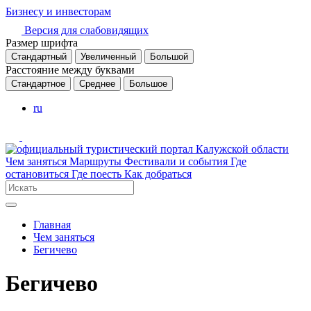
Бизнесу и инвесторам
Версия для слабовидящих
Размер шрифта
Стандартный
Увеличенный
Большой
Расстояние между буквами
Стандартное
Среднее
Большое
ru
Чем заняться
Маршруты
Фестивали и события
Где
остановиться
Где поесть
Как добраться
Главная
Чем заняться
Бегичево
Бегичево