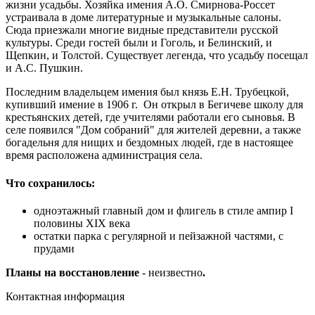
жизни усадьбы. Хозяйка имения А.О. Смирнова-Россет
устраивала в доме литературные и музыкальные салоны.
Сюда приезжали многие видные представители русской
культуры. Среди гостей были и Гоголь, и Белинский, и
Щепкин, и Толстой. Существует легенда, что усадьбу посещал
и А.С. Пушкин.
Последним владельцем имения был князь Е.Н. Трубецкой,
купивший имение в 1906 г. Он открыл в Бегичеве школу для
крестьянских детей, где учителями работали его сыновья. В
селе появился "Дом собраний" для жителей деревни, а также
богадельня для нищих и бездомных людей, где в настоящее
время расположена администрация села.
Что сохранилось:
одноэтажный главный дом и флигель в стиле ампир I
половины XIX века
остатки парка с регулярной и пейзажной частями, с
прудами
Планы на восстановление
- неизвестно
.
Контактная информация