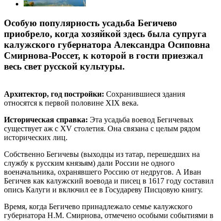
Особую популярность усадьба Бегичево
приобрело, когда хозяйкой здесь была супруга
калужского губернатора Александра Осиповна
Смирнова-Россет, к которой в гости приезжал
весь свет русской культуры.
Архитектор, год постройки:
Сохранившиеся здания
относятся к первой половине XIX века.
Историческая справка:
Эта усадьба воевод Бегичевых
существует аж с XV столетия. Она связана с целым рядом
исторических лиц.
Собственно Бегичевы (выходцы из татар, перешедших на
службу к русским князьям) дали России не одного
военачальника, охранявшего Россию от недругов. А Иван
Бегичев как калужский воевода и писец в 1617 году составил
опись Калуги и включил ее в Государеву Писцовую книгу.
Время, когда Бегичево принадлежало семье калужского
губернатора Н.М. Смирнова, отмечено особыми событиями в