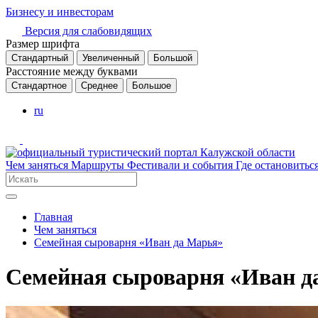
Бизнесу и инвесторам
Версия для слабовидящих
Размер шрифта
Стандартный
Увеличенный
Большой
Расстояние между буквами
Стандартное
Среднее
Большое
ru
Чем заняться
Маршруты
Фестивали и события
Где остановитьс
Главная
Чем заняться
Семейная сыроварня «Иван да Марья»
Семейная сыроварня «Иван д