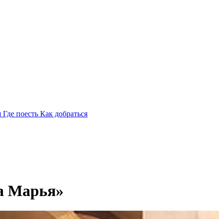
я
Где поесть
Как добраться
а Марья»