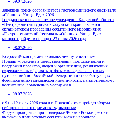
09.07.2026
Завершен поиск соорганизатора гастрономического фестиваля
«Обнинск. Улица. Еда» 2026
Государственное автономное учреждение Калужской области
«Центр развития туризма «Калужский край» является
организатором проведения событийного мероприятия
«Гастрономический фестиваль «Обнинск. Улица. Еда» ,
которое пройдет в период с 23 июля 2026 года
08.07.2026
Всероссийская премия «Больше, чем путешествие»
Премия учреждена в целях выявления, популяризации и
поддержки проектов, людей и организаций, реализующих
содержательные форматы работы с молодежью в рамках
путешествий по Российской Федерации и способствующих
формированию гражданской идентичности, патриотическому
воспитанию, вовлечению молодежи в
08.07.2026
с 9 по 12 июля 2026 года в г. Новосибирске пройдет Форум
сибирского гостеприимства «Дикоросы»
Форум проводится при поддержке Фонда «Росконгресс» и
включен в план сетевых событий Международного