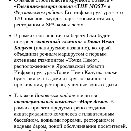
«Глемпинг-резорт отеля «THE MOST»
в
Ферзиковском районе.
Его инфраструктура - это
170 номеров, лаундж-парк с зонами отдыха,
рестораном и SPA-комплексом.
В рамках соглашения на берегу Оки будет
построен
яхтенный глэмпинг «Точка Немо
Калуга»
(планируемое название), который
объединен речным маршрутом с первым
яхтенным глэмпингом «Точка Немо»,
расположенным в Ярославской области.
Инфраструктура «Точки Немо Калуга» также
будет включать домики круглогодичного
проживания, ресторан, уличные зоны отдыха.
Так же
в Боровском районе
появится
акватермальный комплекс «Море дома».
В
рамках проекта предусмотрено создание
акватермального комплекса с плавательным
бассейном, водными горками, рестораном и
водным баром, зоной обслуживания посетителей,