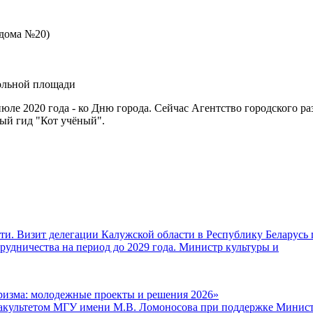
 дома №20)
ольной площади
июле 2020 года - ко Дню города. Сейчас Агентство городского 
ный гид "Кот учёный".
и. Визит делегации Калужской области в Республику Беларусь 
удничества на период до 2029 года. Министр культуры и
ризма: молодежные проекты и решения 2026»
факультетом МГУ имени М.В. Ломоносова при поддержке Минист