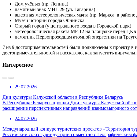
Дом учёных (пр. Ленина)
памятный знак МИГ-29 (ул. Гагарина)
высотная метеорологическая мачта (пр. Маркса, в районе
Музей истории города Обнинска
Старый город (у центрального входа в Городской парк)
метеорологическая ракета МР-12 на площадке перед ЦКБ
памятник Первопроходцам атомной энергетики на Треуг
7 из 9 достопримечательностей были подключены к проекту в 
достопримечательностей и рассказало, как запустить виртуаль
Интересное
29.07.2026
Дни культуры Калужской области в Республике Беларусь
В Республике Беларусь прошли Дни культуры Калужской област
расширение перспективных направлений взаимовыгодного сотр
24.07.2026
Международный конкурс туристских проектов «Территория ту
Российский союз туриндустрии совместно с Географическим 