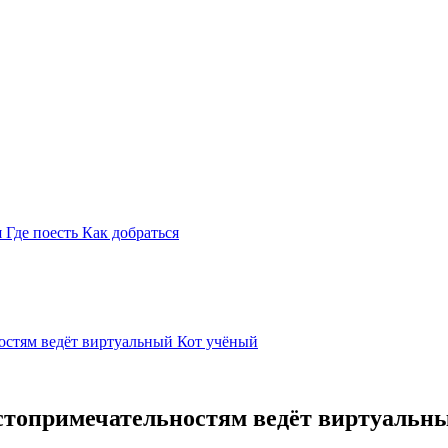
я
Где поесть
Как добраться
остям ведёт виртуальный Кот учёный
остопримечательностям ведёт виртуальн