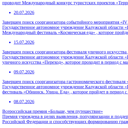
проводит Международный конкурс туристских проектов «Терр
20.07.2026
Завершен поиск соорганизатора событийного мероприятия «I
Государственное автономное учреждение Калужской области «
Международный фестиваль «Космическая еда» , которое пройде
15.07.2026
Завершен поиск соорганизатора фестиваля уличного искусства
Государственное автономное учреждение Калужской области «
уличного искусства «Переход», которое проходит в период с ма
09.07.2026
Завершен поиск соорганизатора гастрономического фестиваля 
Государственное автономное учреждение Калужской области «
фестиваль «Обнинск. Улица. Еда» , которое пройдет в период с
08.07.2026
Всероссийская премия «Больше, чем путешествие»
Премия учреждена в целях выявления, популяризации и подде
Российской Федерации и способствующих формированию граж