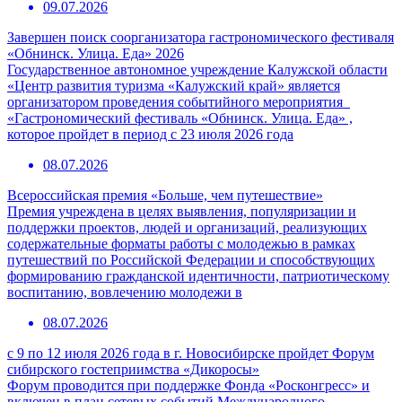
09.07.2026
Завершен поиск соорганизатора гастрономического фестиваля
«Обнинск. Улица. Еда» 2026
Государственное автономное учреждение Калужской области
«Центр развития туризма «Калужский край» является
организатором проведения событийного мероприятия
«Гастрономический фестиваль «Обнинск. Улица. Еда» ,
которое пройдет в период с 23 июля 2026 года
08.07.2026
Всероссийская премия «Больше, чем путешествие»
Премия учреждена в целях выявления, популяризации и
поддержки проектов, людей и организаций, реализующих
содержательные форматы работы с молодежью в рамках
путешествий по Российской Федерации и способствующих
формированию гражданской идентичности, патриотическому
воспитанию, вовлечению молодежи в
08.07.2026
с 9 по 12 июля 2026 года в г. Новосибирске пройдет Форум
сибирского гостеприимства «Дикоросы»
Форум проводится при поддержке Фонда «Росконгресс» и
включен в план сетевых событий Международного