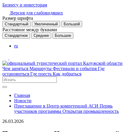
Бизнесу и инвесторам
Версия для слабовидящих
Размер шрифта
Стандартный
Увеличенный
Большой
Расстояние между буквами
Стандартное
Среднее
Большое
ru
Чем заняться
Маршруты
Фестивали и события
Где
остановиться
Где поесть
Как добраться
Главная
Новости
Приглашение в Центр компетенций АСИ Пермь
участников программы Открытая промышленность
26.03.2026