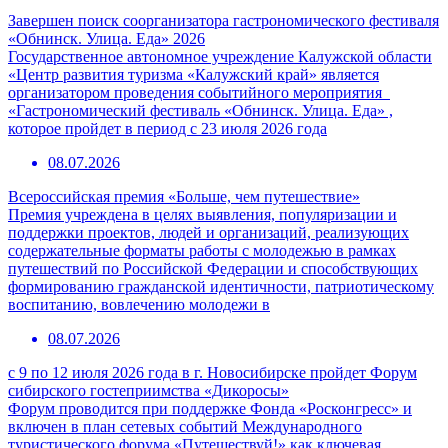
Завершен поиск соорганизатора гастрономического фестиваля
«Обнинск. Улица. Еда» 2026
Государственное автономное учреждение Калужской области
«Центр развития туризма «Калужский край» является
организатором проведения событийного мероприятия
«Гастрономический фестиваль «Обнинск. Улица. Еда» ,
которое пройдет в период с 23 июля 2026 года
08.07.2026
Всероссийская премия «Больше, чем путешествие»
Премия учреждена в целях выявления, популяризации и
поддержки проектов, людей и организаций, реализующих
содержательные форматы работы с молодежью в рамках
путешествий по Российской Федерации и способствующих
формированию гражданской идентичности, патриотическому
воспитанию, вовлечению молодежи в
08.07.2026
с 9 по 12 июля 2026 года в г. Новосибирске пройдет Форум
сибирского гостеприимства «Дикоросы»
Форум проводится при поддержке Фонда «Росконгресс» и
включен в план сетевых событий Международного
туристического форума «Путешествуй!» как ключевая