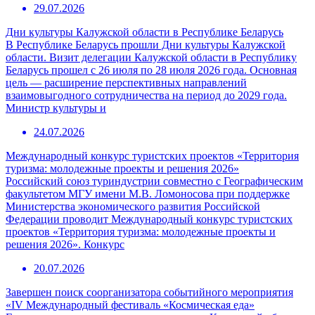
29.07.2026
Дни культуры Калужской области в Республике Беларусь
В Республике Беларусь прошли Дни культуры Калужской
области. Визит делегации Калужской области в Республику
Беларусь прошел с 26 июля по 28 июля 2026 года. Основная
цель — расширение перспективных направлений
взаимовыгодного сотрудничества на период до 2029 года.
Министр культуры и
24.07.2026
Международный конкурс туристских проектов «Территория
туризма: молодежные проекты и решения 2026»
Российский союз туриндустрии совместно с Географическим
факультетом МГУ имени М.В. Ломоносова при поддержке
Министерства экономического развития Российской
Федерации проводит Международный конкурс туристских
проектов «Территория туризма: молодежные проекты и
решения 2026». Конкурс
20.07.2026
Завершен поиск соорганизатора событийного мероприятия
«IV Международный фестиваль «Космическая еда»