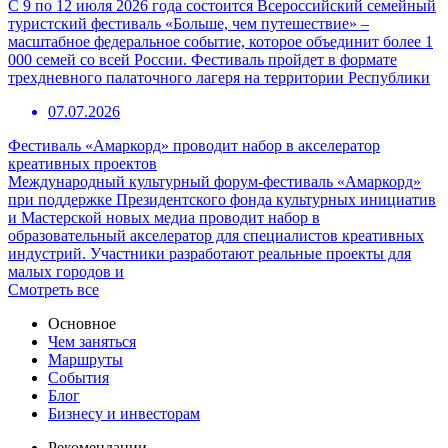
С 9 по 12 июля 2026 года состоится Всероссийский семейный
туристский фестиваль «Больше, чем путешествие» –
масштабное федеральное событие, которое объединит более 1
000 семей со всей России. Фестиваль пройдет в формате
трехдневного палаточного лагеря на территории Республики
07.07.2026
Фестиваль «Амаркорд» проводит набор в акселератор
креативных проектов
Международный культурный форум-фестиваль «Амаркорд»
при поддержке Президентского фонда культурных инициатив
и Мастерской новых медиа проводит набор в
образовательный акселератор для специалистов креативных
индустрий. Участники разработают реальные проекты для
малых городов и
Смотреть все
Основное
Чем заняться
Маршруты
События
Блог
Бизнесу и инвесторам
Рекомендации