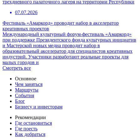
трехдневного палаточного лагеря на территории Республики
07.07.2026
Фестиваль «Амаркорд» проводит набор в акселератор
креативных проектов
Международный культурный форум-фестиваль «Амаркорд»
при поддержке Президентского фонда культурных инициатив
и Мастерской новых медиа проводит набор в
образовательный акселератор для специалистов креативных
индустрий. Участники разработают реальные проекты для
малых городов и
Смотреть все
Основное
Чем заняться
Маршруты
События
Блог
Бизнесу и инвесторам
Рекомендации
Где остановиться
Где поесть
Как добраться