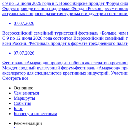
с 9 по 12 июля 2026 года в г. Новосибирске пройдет Форум с
Форум проводится при поддержке Фонда «Росконгресс» и вклю
актуальных вопросов развития туризма и индустрии гостепри
07.07.2026
Всероссийский семейный туристский фестиваль «Больше, чем 
С 9 по 12 июля 2026 года состоится Всероссийский семейный т
всей России. Фестиваль пройдет в формате трехдневного пала
07.07.2026
Фестиваль «Амаркорд» проводит набор в акселератор креатив
Международный культурный форум-фестиваль «Амаркорд» при 
акселератор для специалистов креативных индустрий. Участни
Смотреть все
Основное
Чем заняться
Маршруты
События
Блог
Бизнесу и инвесторам
Рекомендации