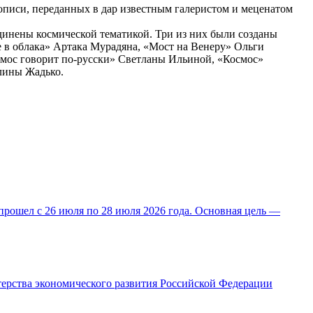
писи, переданных в дар известным галеристом и меценатом
инены космической тематикой. Три из них были созданы
е в облака» Артака Мурадяна, «Мост на Венеру» Ольги
смос говорит по-русски» Светланы Ильиной, «Космос»
лины Жадько.
прошел с 26 июля по 28 июля 2026 года. Основная цель —
ерства экономического развития Российской Федерации