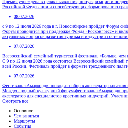
Премия учреждена в целях выявления, популяризации и подде
Российской Федерации и способствующих формированию граж
08.07.2026
с 9 по 12 июля 2026 года в г. Новосибирске пройдет Форум с
Форум проводится при поддержке Фонда «Росконгресс» и вклю
актуальных вопросов развития туризма и индустрии гостепри
07.07.2026
Всероссийский семейный туристский фестиваль «Больше, чем 
С 9 по 12 июля 2026 года состоится Всероссийский семейный т
всей России. Фестиваль пройдет в формате трехдневного пала
07.07.2026
Фестиваль «Амаркорд» проводит набор в акселератор креатив
Международный культурный форум-фестиваль «Амаркорд» при 
акселератор для специалистов креативных индустрий. Участни
Смотреть все
Основное
Чем заняться
Маршруты
События