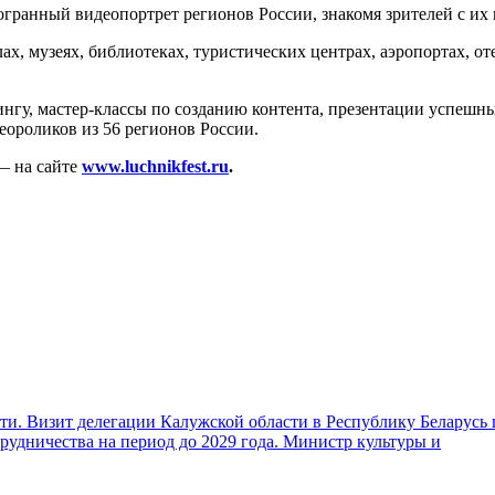
гранный видеопортрет регионов России, знакомя зрителей с их 
х, музеях, библиотеках, туристических центрах, аэропортах, от
ингу, мастер-классы по созданию контента, презентации успеш
еороликов из 56 регионов России.
— на сайте
www.luchnikfest.ru
.
и. Визит делегации Калужской области в Республику Беларусь 
удничества на период до 2029 года. Министр культуры и