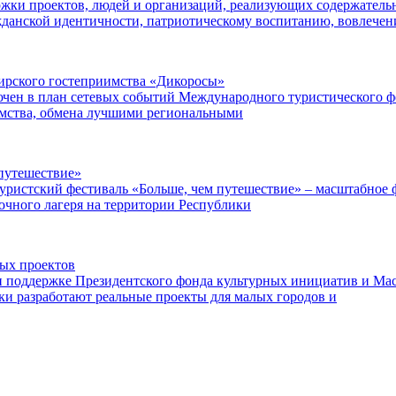
ржки проектов, людей и организаций, реализующих содержатель
данской идентичности, патриотическому воспитанию, вовлече
ибирского гостеприимства «Дикоросы»
чен в план сетевых событий Международного туристического ф
имства, обмена лучшими региональными
путешествие»
уристский фестиваль «Больше, чем путешествие» – масштабное ф
точного лагеря на территории Республики
ных проектов
поддержке Президентского фонда культурных инициатив и Маст
ки разработают реальные проекты для малых городов и