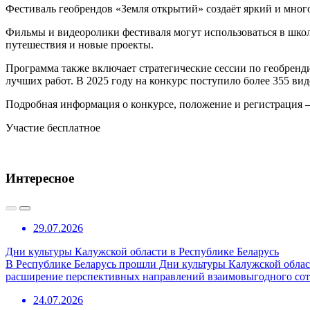
Фестиваль геобрендов «Земля открытий» создаёт яркий и много
Фильмы и видеоролики фестиваля могут использоваться в школа
путешествия и новые проекты.
Программа также включает стратегические сессии по геобренд
лучших работ. В 2025 году на конкурс поступило более 355 вид
Подробная информация о конкурсе, положение и регистрация 
Участие бесплатное
Интересное
29.07.2026
Дни культуры Калужской области в Республике Беларусь
В Республике Беларусь прошли Дни культуры Калужской област
расширение перспективных направлений взаимовыгодного сотр
24.07.2026