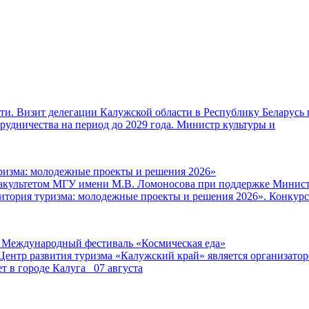
и. Визит делегации Калужской области в Республику Беларусь 
удничества на период до 2029 года. Министр культуры и
ризма: молодежные проекты и решения 2026»
факультетом МГУ имени М.В. Ломоносова при поддержке Минист
итория туризма: молодежные проекты и решения 2026». Конкурс
V Международный фестиваль «Космическая еда»
Центр развития туризма «Калужский край» является организат
т в городе Калуга 07 августа