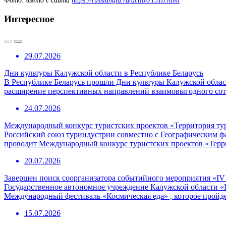
Фото: взято с сайта
https://russiangid.ru/action/1518.html
Интересное
29.07.2026
Дни культуры Калужской области в Республике Беларусь
В Республике Беларусь прошли Дни культуры Калужской област
расширение перспективных направлений взаимовыгодного сотр
24.07.2026
Международный конкурс туристских проектов «Территория ту
Российский союз туриндустрии совместно с Географическим 
проводит Международный конкурс туристских проектов «Терр
20.07.2026
Завершен поиск соорганизатора событийного мероприятия «I
Государственное автономное учреждение Калужской области «
Международный фестиваль «Космическая еда» , которое пройде
15.07.2026