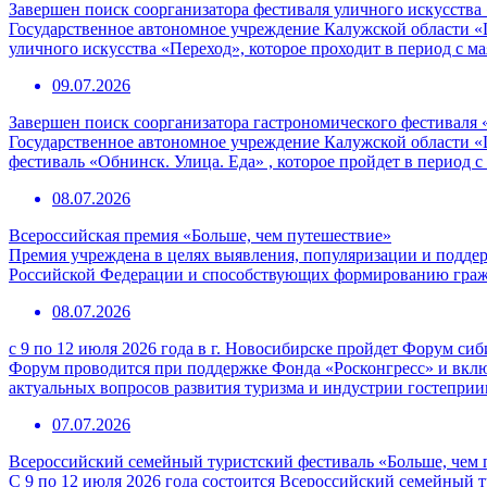
Завершен поиск соорганизатора фестиваля уличного искусства
Государственное автономное учреждение Калужской области «
уличного искусства «Переход», которое проходит в период с ма
09.07.2026
Завершен поиск соорганизатора гастрономического фестиваля 
Государственное автономное учреждение Калужской области «
фестиваль «Обнинск. Улица. Еда» , которое пройдет в период с
08.07.2026
Всероссийская премия «Больше, чем путешествие»
Премия учреждена в целях выявления, популяризации и подде
Российской Федерации и способствующих формированию граж
08.07.2026
с 9 по 12 июля 2026 года в г. Новосибирске пройдет Форум с
Форум проводится при поддержке Фонда «Росконгресс» и вклю
актуальных вопросов развития туризма и индустрии гостепри
07.07.2026
Всероссийский семейный туристский фестиваль «Больше, чем 
С 9 по 12 июля 2026 года состоится Всероссийский семейный т