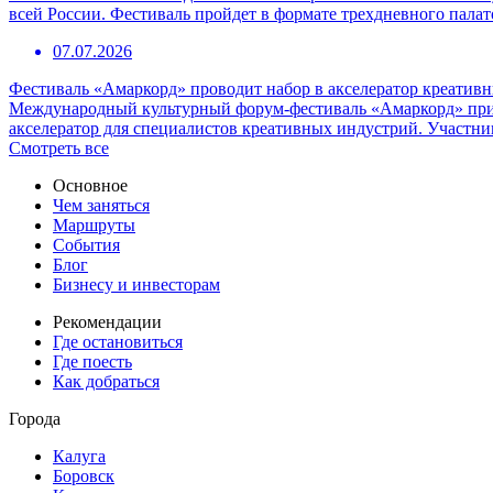
всей России. Фестиваль пройдет в формате трехдневного пала
07.07.2026
Фестиваль «Амаркорд» проводит набор в акселератор креатив
Международный культурный форум-фестиваль «Амаркорд» при 
акселератор для специалистов креативных индустрий. Участни
Смотреть все
Основное
Чем заняться
Маршруты
События
Блог
Бизнесу и инвесторам
Рекомендации
Где остановиться
Где поесть
Как добраться
Города
Калуга
Боровск