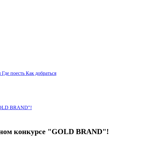
я
Где поесть
Как добраться
"GOLD BRAND"!
одном конкурсе "GOLD BRAND"!