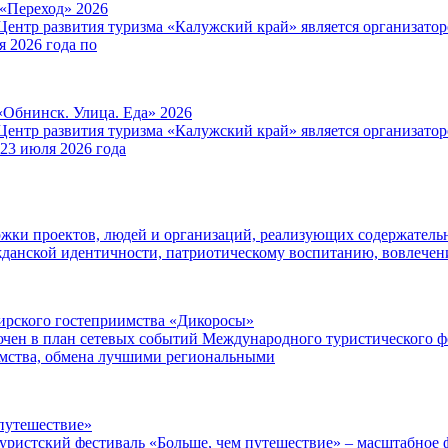
 «Переход» 2026
Центр развития туризма «Калужский край» является организат
я 2026 года по
«Обнинск. Улица. Еда» 2026
Центр развития туризма «Калужский край» является организат
 23 июля 2026 года
ржки проектов, людей и организаций, реализующих содержатель
данской идентичности, патриотическому воспитанию, вовлече
ибирского гостеприимства «Дикоросы»
чен в план сетевых событий Международного туристического ф
имства, обмена лучшими региональными
путешествие»
уристский фестиваль «Больше, чем путешествие» – масштабное ф