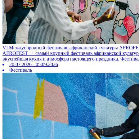
VI Международный фестиваль африканской культуры AFROFE
AFROFEST — самый крупный фестиваль африканской культуры в
вкуснейшая кухня и атмосфера настоящего праздника. Фестива
20.07.2026 - 05.09.2026
Фестиваль