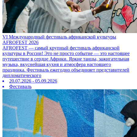
VI Международный фестиваль африканской культуры
AFROFEST 2026
AFROFEST — самый крупный фестиваль африканской
культуры в России! Это не просто событие — это настоящее
путешествие в сердце Африки. Яркие танцы, зажигательная
музыка, вкуснейшая кухня и атмосфера настоящего
праздника. Фестиваль ежегодно объединяет представителей
дипломатического
20.07.2026 - 05.09.2026
Фестиваль