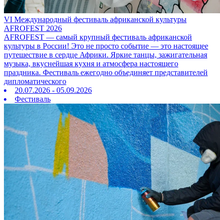
VI Международный фестиваль африканской культуры
AFROFEST 2026
AFROFEST — самый крупный фестиваль африканской
культуры в России! Это не просто событие — это настоящее
путешествие в сердце Африки. Яркие танцы, зажигательная
музыка, вкуснейшая кухня и атмосфера настоящего
праздника. Фестиваль ежегодно объединяет представителей
дипломатического
20.07.2026 - 05.09.2026
Фестиваль