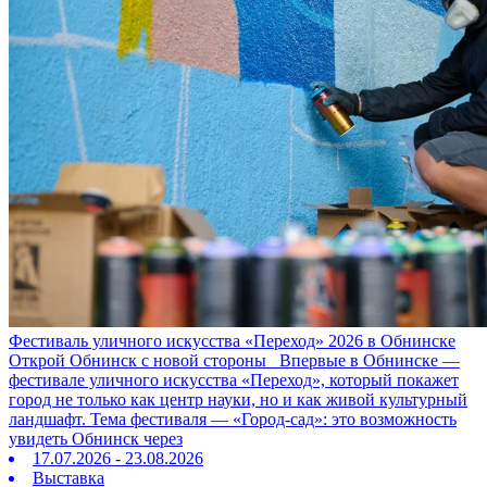
Фестиваль уличного искусства «Переход» 2026 в Обнинске
Открой Обнинск с новой стороны Впервые в Обнинске —
фестивале уличного искусства «Переход», который покажет
город не только как центр науки, но и как живой культурный
ландшафт. Тема фестиваля — «Город‑сад»: это возможность
увидеть Обнинск через
17.07.2026 - 23.08.2026
Выставка