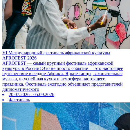
VI Международный фестиваль африканской культуры
AFROFEST 2026
AFROFEST — самый крупный фестиваль африканской
культуры в России! Это не просто событие — это настоящее
путешествие в сердце Африки. Яркие танцы, зажигательная
музыка, вкуснейшая кухня и атмосфера настоящего
праздника. Фестиваль ежегодно объединяет представителей
дипломатического
20.07.2026 - 05.09.2026
Фестиваль