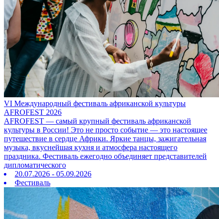
VI Международный фестиваль африканской культуры
AFROFEST 2026
AFROFEST — самый крупный фестиваль африканской
культуры в России! Это не просто событие — это настоящее
путешествие в сердце Африки. Яркие танцы, зажигательная
музыка, вкуснейшая кухня и атмосфера настоящего
праздника. Фестиваль ежегодно объединяет представителей
дипломатического
20.07.2026 - 05.09.2026
Фестиваль