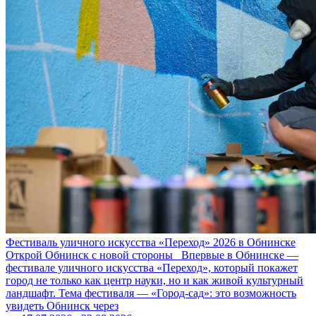
Фестиваль уличного искусства «Переход» 2026 в Обнинске
Открой Обнинск с новой стороны Впервые в Обнинске —
фестивале уличного искусства «Переход», который покажет
город не только как центр науки, но и как живой культурный
ландшафт. Тема фестиваля — «Город‑сад»: это возможность
увидеть Обнинск через