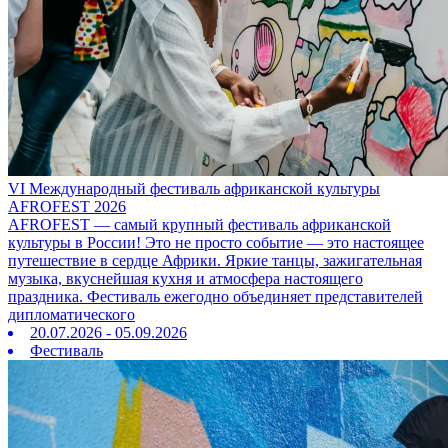
VI Международный фестиваль африканской культуры
AFROFEST 2026
AFROFEST — самый крупный фестиваль африканской
культуры в России! Это не просто событие — это настоящее
путешествие в сердце Африки. Яркие танцы, зажигательная
музыка, вкуснейшая кухня и атмосфера настоящего
праздника. Фестиваль ежегодно объединяет представителей
дипломатического
20.07.2026 - 05.09.2026
Фестиваль