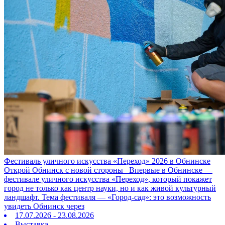
Фестиваль уличного искусства «Переход» 2026 в Обнинске
Открой Обнинск с новой стороны Впервые в Обнинске —
фестивале уличного искусства «Переход», который покажет
город не только как центр науки, но и как живой культурный
ландшафт. Тема фестиваля — «Город‑сад»: это возможность
увидеть Обнинск через
17.07.2026 - 23.08.2026
Выставка