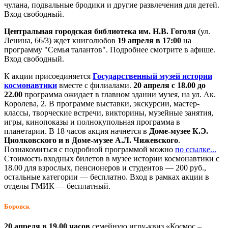
чулана, подвальные бродики и другие развлечения для детей.
Вход свободный.
Центральная городская библиотека им. Н.В. Гоголя
(ул.
Ленина, 66/3) ждет книголюбов
19 апреля в 17:00
на
программу "Семья талантов". Подробнее смотрите в афише.
Вход свободный.
К акции присоединяется
Государственный музей истории
космонавтики
вместе с филиалами.
20 апреля с 18.00 до
22.00
программа ожидает в главном здании музея, на ул. Ак.
Королева, 2. В программе выставки, экскурсии, мастер-
классы, творческие встречи, викторины, музейные занятия,
игры, кинопоказы и полнокупольная программа в
планетарии. В 18 часов акция начнется в
Доме-музее К.Э.
Циолковского и в Доме-музее А.Л. Чижевского
.
Познакомиться с подробной программой можно
по ссылке...
Стоимость входных билетов в музее истории космонавтики с
18.00 для взрослых, пенсионеров и студентов — 200 руб.,
остальные категории — бесплатно. Вход в рамках акции в
отделы ГМИК — бесплатный.
Боровск
20 апреля в 19.00 часов
семейную игру-квиз «Космос –