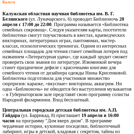
Калуга
Калужская областная научная библиотека им. В. Г.
Белинского
(ул. Луначарского, 6) проводит Библионочь
20
апреля с 17:00 до 22:00
. Программа называется «Библиотека
семейных сокровищ». Следуя указателям карты, посетители
библиотеки смогут поучаствовать в квестах, краеведческих
викторинах, литературных играх, пантомимах, мастер-
классах, психологических тренингах. Одним из интересных
семейных площадок для чтения станет семейная лотерея под
названием «Литературная удача», где каждый эрудит сможет
проверить свои знания по литературе. Изюминкой вечера
станет праздничное дефиле с красочными книгами для
семейного чтения от дизайнера одежды Нины Крисенковой.
Библиотека подготовила для участников множество
сюрпризов: караоке, «вкусные» викторины, аквагрим. Ни
одна «Библионочь» не обходится без выступления музыкантов
– в Губернаторском зале представят свою программу солисты
Народной филармонии. Вход бесплатный.
Центральная городская детская библиотека им. А.П.
Гайдара
(ул. Баррикад, 8) приглашает
19 апреля в 16:00
часов
на программу "Дом вверх дном". В программе
чердачные истории, кухонные посиделки, библиотечный
лабиринт, игры в детской, кладовая с секретом, тайны из