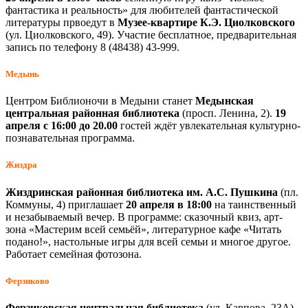
фантастика и реальность» для любителей фантастической
литературы првоедут в
Музее-квартире К.Э. Циолковского
(ул. Циолковского, 49). Участие бесплатное, предварительная
запись по телефону 8 (48438) 43-999.
Медынь
Центром Библионочи в Медыни станет
Медынская
центральная районная библиотека
(просп. Ленина, 2).
19
апреля с 16:00 до 20.00
гостей ждёт увлекательная культурно-
познавательная программа.
Жиздра
Жиздринская районная библиотека им. А.С. Пушкина
(пл.
Коммуны, 4) приглашает
20 апреля в 18:00
на таинственный
и незабываемый вечер. В программе: сказочный квиз, арт-
зона «Мастерим всей семьёй», литературное кафе «Читать
подано!», настольные игры для всей семьи и многое другое.
Работает семейная фотозона.
Ферзиково
Ферзиковская центральная библиотека
(ул. Карпова, 23А)