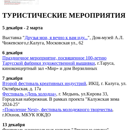
ТУРИСТИЧЕСКИЕ МЕРОПРИЯТИЯ
5 декабря - 2 марта
Выставка "
Друзья мои, я вечно к вам иду...
", Дом-музей А.Л.
Чижевского,г.Калуга, Московская ул., 62
6 декабря
Праздничное мероприятие, посвященное 100-летию
Тарусской фабрики художественной вышивки
, г.Таруса,
киноконцертный зал «Мир» и дом Верзилиных
7 декабря
Второй фестиваль креативных индустрий
, ИКЦ, г. Калуга, ул.
Октябрьская, д. 17а
Фестиваль «День холодца»
, г. Медынь, ул.Кирова 33,
Городская набережная. В рамках проекта "Калужская зима
2024-25"
«Поколение Next», фестиваль молодежного творчества
,
г.Юхнов, МКУК ЮКДО
13 декабря
Фестиваль национальных культур "Дружные сердца",