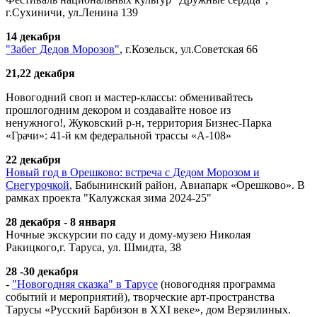
г.Сухиничи, ул.Ленина 139
14 декабря
"Забег Дедов Морозов"
, г.Козельск, ул.Советская 66
21,22 декабря
Новогодний своп и мастер-классы: обменивайтесь
прошлогодним декором и создавайте новое из
ненужного!, Жуковский р-н, территория Бизнес-Парка
«Грачи»: 41-й км федеральной трассы «А-108»
22 декабря
Новый год в Орешково: встреча с Дедом Морозом и
Снегурочкой
, Бабынинский район, Авиапарк «Орешково». В
рамках проекта "Калужская зима 2024-25"
28 декабря - 8 января
Ночные экскурсии по саду и дому-музею Николая
Ракицкого,
г. Таруса,
ул. Шмидта, 38
28 -30 декабря
-
"Новогодняя сказка" в Тарусе
(новогодняя программа
событий и мероприятий), творческие арт-пространства
Тарусы «Русский Барбизон в XXI веке», дом Верзилиных.