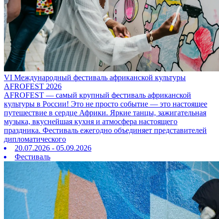
VI Международный фестиваль африканской культуры
AFROFEST 2026
AFROFEST — самый крупный фестиваль африканской
культуры в России! Это не просто событие — это настоящее
путешествие в сердце Африки. Яркие танцы, зажигательная
музыка, вкуснейшая кухня и атмосфера настоящего
праздника. Фестиваль ежегодно объединяет представителей
дипломатического
20.07.2026 - 05.09.2026
Фестиваль