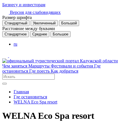
Бизнесу и инвесторам
Версия для слабовидящих
Размер шрифта
Стандартный
Увеличенный
Большой
Расстояние между буквами
Стандартное
Среднее
Большое
ru
Чем заняться
Маршруты
Фестивали и события
Где
остановиться
Где поесть
Как добраться
Главная
Где остановиться
WELNA Eco Spa resort
WELNA Eco Spa resort