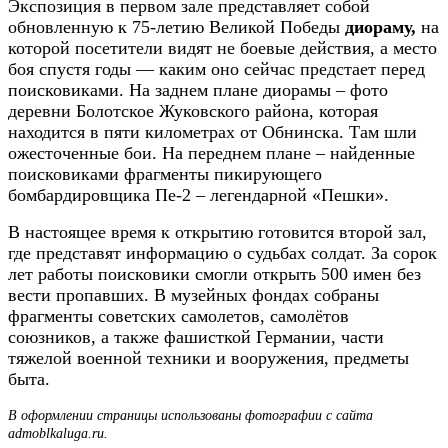
Экспозиция в первом зале представляет собой
обновленную к 75-летию Великой Победы
диораму,
на
которой посетители видят не боевые действия, а место
боя спустя годы — каким оно сейчас предстает перед
поисковиками. На заднем плане диорамы – фото
деревни Болотское Жуковского района, которая
находится в пяти километрах от Обнинска. Там шли
ожесточенные бои. На переднем плане – найденные
поисковиками фрагменты пикирующего
бомбардировщика Пе-2 – легендарной «Пешки».
В настоящее время к открытию готовится второй зал,
где представят информацию о судьбах солдат. За сорок
лет работы поисковики смогли открыть 500 имен без
вести пропавших. В музейных фондах собраны
фрагменты советских самолетов, самолётов
союзников, а также фашисткой Германии, части
тяжелой военной техники и вооружения, предметы
быта.
В оформлении страницы использованы фотографии с сайта
admoblkaluga.ru.