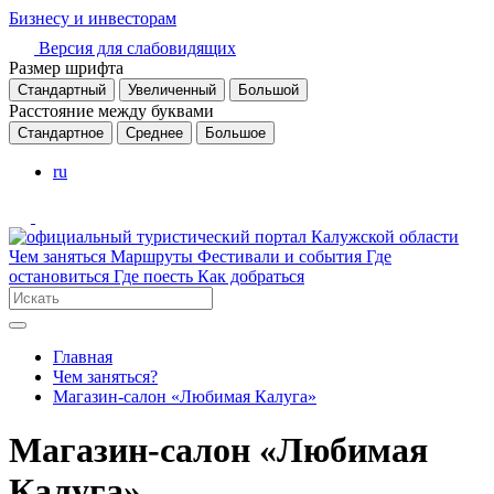
Бизнесу и инвесторам
Версия для слабовидящих
Размер шрифта
Стандартный
Увеличенный
Большой
Расстояние между буквами
Стандартное
Среднее
Большое
ru
Чем заняться
Маршруты
Фестивали и события
Где
остановиться
Где поесть
Как добраться
Главная
Чем заняться?
Магазин-салон «Любимая Калуга»
Магазин-салон «Любимая
Калуга»