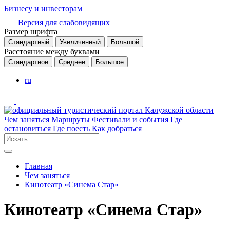
Бизнесу и инвесторам
Версия для слабовидящих
Размер шрифта
Стандартный
Увеличенный
Большой
Расстояние между буквами
Стандартное
Среднее
Большое
ru
Чем заняться
Маршруты
Фестивали и события
Где
остановиться
Где поесть
Как добраться
Главная
Чем заняться
Кинотеатр «Синема Стар»
Кинотеатр «Синема Стар»