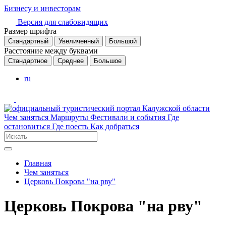
Бизнесу и инвесторам
Версия для слабовидящих
Размер шрифта
Стандартный
Увеличенный
Большой
Расстояние между буквами
Стандартное
Среднее
Большое
ru
Чем заняться
Маршруты
Фестивали и события
Где
остановиться
Где поесть
Как добраться
Главная
Чем заняться
Церковь Покрова "на рву"
Церковь Покрова "на рву"