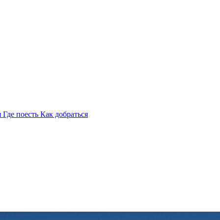
я
Где поесть
Как добраться