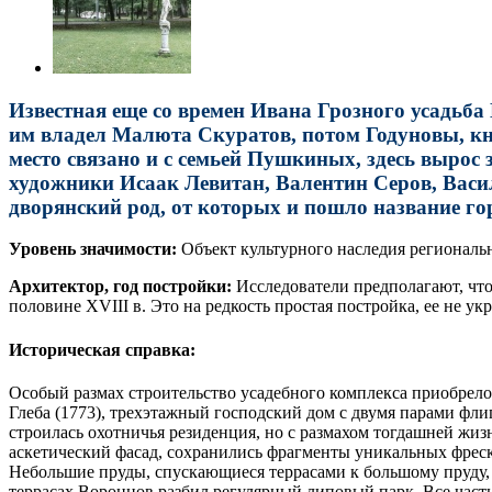
Известная еще со времен Ивана Грозного усадьба
им владел Малюта Скуратов, потом Годуновы, кн
место связано и с семьей Пушкиных, здесь вырос
художники Исаак Левитан, Валентин Серов, Васи
дворянский род, от которых и пошло название го
Уровень значимости:
Объект культурного наследия региональн
Архитектор, год постройки:
Исследователи предполагают, что
половине XVIII в. Это на редкость простая постройка, ее не у
Историческая справка:
Особый размах строительство усадебного комплекса приобрело
Глеба (1773), трехэтажный господский дом с двумя парами фли
строилась охотничья резиденция, но с размахом тогдашней жи
аскетический фасад, сохранились фрагменты уникальных фреско
Небольшие пруды, спускающиеся террасами к большому пруду,
террасах Воронцов разбил регулярный липовый парк. Все час