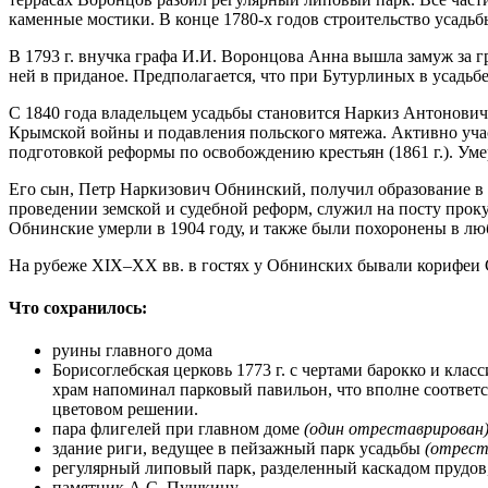
каменные мостики. В конце 1780-х годов строительство усадьб
В 1793 г. внучка графа И.И. Воронцова Анна вышла замуж за 
ней в приданое. Предполагается, что при Бутурлиных в усадь
С 1840 года владельцем усадьбы становится Наркиз Антонови
Крымской войны и подавления польского мятежа. Активно уча
подготовкой реформы по освобождению крестьян (1861 г.). Умер
Его сын, Петр Наркизович Обнинский, получил образование в 
проведении земской и судебной реформ, служил на посту прок
Обнинские умерли в 1904 году, и также были похоронены в люб
На рубеже XIX–XX вв. в гостях у Обнинских бывали корифеи Се
Что сохранилось:
руины главного дома
Борисоглебская церковь 1773 г. с чертами барокко и кл
храм напоминал парковый павильон, что вполне соответс
цветовом решении.
пара флигелей при главном доме
(один отреставрирован
здание риги, ведущее в пейзажный парк усадьбы
(отрест
регулярный липовый парк, разделенный каскадом прудов
памятник А.С. Пушкину