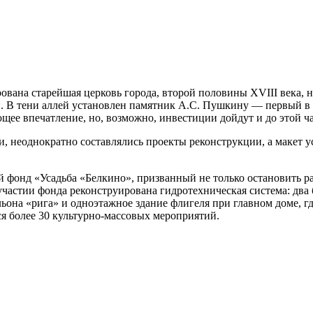
вана старейшая церковь города, второй половины XVIII века, на
 В тени аллей установлен памятник А.С. Пушкину — первый в го
е впечатление, но, возможно, инвестиции дойдут и до этой ча
 неоднократно составлялись проекты реконструкции, а макет у
фонд «Усадьба «Белкино», призванный не только остановить раз
частии фонда реконструирована гидротехническая система: два 
ьона «рига» и одноэтажное здание флигеля при главном доме, г
я более 30 культурно-массовых мероприятий.