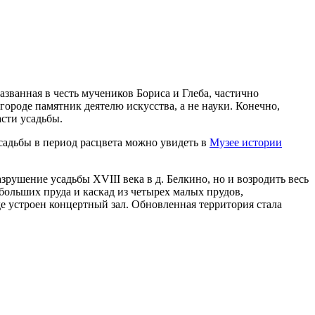
званная в честь мучеников Бориса и Глеба, частично
роде памятник деятелю искусства, а не науки. Конечно,
сти усадьбы.
садьбы в период расцвета можно увидеть в
Музее истории
рушение усадьбы XVIII века в д. Белкино, но и возродить весь
больших пруда и каскад из четырех малых прудов,
де устроен концертный зал. Обновленная территория стала