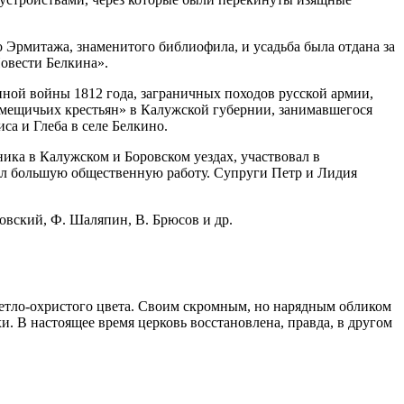
 Эрмитажа, знаменитого библиофила, и усадьба была отдана за
Повести Белкина».
ной войны 1812 года, заграничных походов русской армии,
омещичьих крестьян» в Калужской губернии, занимавшегося
са и Глеба в селе Белкино.
ика в Калужском и Боровском уездах, участвовал в
вел большую общественную работу. Супруги Петр и Лидия
овский, Ф. Шаляпин, В. Брюсов и др.
светло-охристого цвета. Своим скромным, но нарядным обликом
. В настоящее время церковь восстановлена, правда, в другом