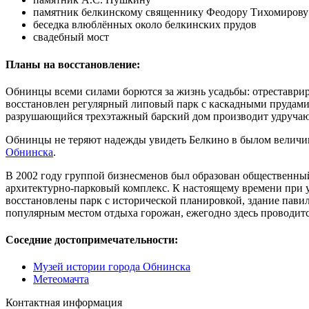
памятник белкинскому священнику Феодору Тихомирову
беседка влюблённых около белкинских прудов
свадебный мост
Планы на восстановление:
Обнинцы всеми силами борются за жизнь усадьбы: отреставриро
восстановлен регулярный липовый парк с каскадными прудами.
разрушающийся трехэтажный барский дом производит удручающе
Обнинцы не теряют надежды увидеть Белкино в былом величии,
Обнинска
.
В 2002 году группой бизнесменов был образован общественный 
архитектурно-парковый комплекс. К настоящему времени при у
восстановлены парк с исторической планировкой, здание павил
популярным местом отдыха горожан, ежегодно здесь проводитс
Соседние достопримечательности:
Музей истории города Обнинска
Метеомачта
Контактная информация