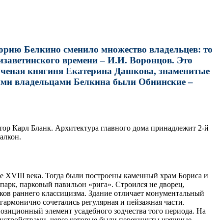
торию Белкино сменило множество владельцев: то
заветинского времени – И.И. Воронцов. Это
 ученая княгиня Екатерина Дашкова, знаменитые
ними владельцами Белкина были Обнинские –
тор Карл Бланк. Архитектура главного дома принадлежит 2-й
алкон.
 XVIII века. Тогда были построены каменный храм Бориса и
парк, парковый павильон «рига». Строился не дворец,
иков раннего классицизма. Здание отличает монументальный
гармонично сочетались регулярная и пейзажная части.
зиционный элемент усадебного зодчества того периода. На
устройствами, через которые были перекинуты изящные