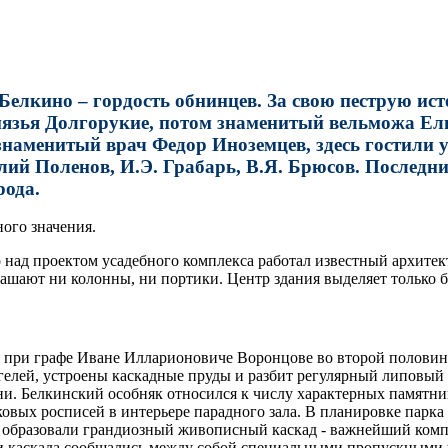
 Белкино – гордость обнинцев. За свою пеструю ис
язья Долгорукие, потом знаменитый вельможа Ели
 знаменитый врач Федор Иноземцев, здесь гостили
лий Поленов, И.Э. Грабарь, В.Я. Брюсов. Послед
рода.
ого значения.
 над проектом усадебного комплекса работал известный архитек
крашают ни колонны, ни портики. Центр здания выделяет только б
 при графе Иване Илларионовиче Воронцове во второй половине
гелей, устроены каскадные пруды и разбит регулярный липовый 
зни. Белкинский особняк относился к числу характерных памятн
вых росписей в интерьере парадного зала. В планировке парка 
 образовали грандиозный живописный каскад - важнейший компо
ти каскада сообщались между собой специальными пропускными 