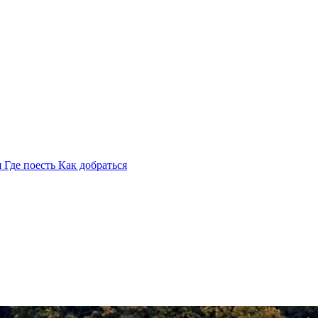
я
Где поесть
Как добраться