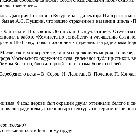
ы было закончено.
графа Дмитрия Петровича Бутурлина – директора Императорского
бе бывал А.С. Пушкин, что нашло отражение в названии цикла «
ч Обнинский. Полковник Обнинский был участником Отечествен
ствовал в работе «Комитета по устройству и улучшению быта п
 он в 1863 году, и был похоронен в церковной ограде храма Бори
Московском университете, занимал должность мирового посредн
урора Московского окружного суда, увлекался публицистикой, 
имом Белкино, близ алтарной части храма Бориса и Глеба.
ребряного века – В. Серов, И. Левитан, В. Поленов, П. Кончал
ассицизма. Фасад церкви был окрашен двумя оттенками белого и 
твовало традициям усадебной архитектуры екатерининской эпохи
)
аврировано)
, спускающихся к Большому пруду