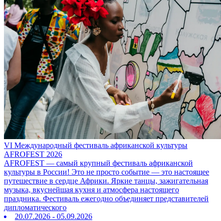
VI Международный фестиваль африканской культуры
AFROFEST 2026
AFROFEST — самый крупный фестиваль африканской
культуры в России! Это не просто событие — это настоящее
путешествие в сердце Африки. Яркие танцы, зажигательная
музыка, вкуснейшая кухня и атмосфера настоящего
праздника. Фестиваль ежегодно объединяет представителей
дипломатического
20.07.2026 - 05.09.2026