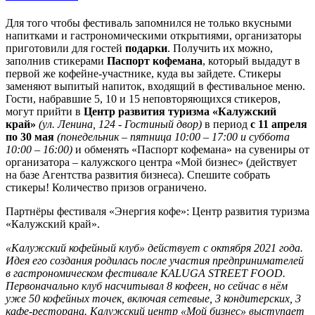
Для того чтобы фестиваль запомнился не только вкусными
напитками и гастрономическими открытиями, организаторы
приготовили для гостей
подарки
. Получить их можно,
заполнив стикерами
Паспорт кофемана
, который выдадут в
первой же кофейне-участнике, куда вы зайдете. Стикеры
заменяют выпитый напиток, входящий в фестивальное меню.
Гости, набравшие 5, 10 и 15 неповторяющихся стикеров,
могут прийти в
Центр развития туризма
«Калужский
край»
(ул. Ленина, 124 - Гостиный двор)
в период
с 11 апреля
по 30 мая
(понедельник – пятница 10:00 – 17:00 и суббота
10:00 – 16:00)
и обменять «Паспорт кофемана» на сувениры от
организатора – калужского центра «Мой бизнес» (действует
на базе Агентства развития бизнеса). Спешите собрать
стикеры! Количество призов ограничено.
Партнёры фестиваля «Энергия кофе»: Центр развития туризма
«Калужский край».
«Калужский кофейный клуб» действует с октября 2021 года.
Идея его создания родилась после участия предпринимателей
в гастрономическом фестивале KALUGA STREET FOOD.
Первоначально клуб насчитывал 8 кофеен, но сейчас в нём
уже 50 кофейных точек, включая сетевые, 3 кондитерских, 3
кафе-ресторана. Калужский центр «Мой бизнес» выступает