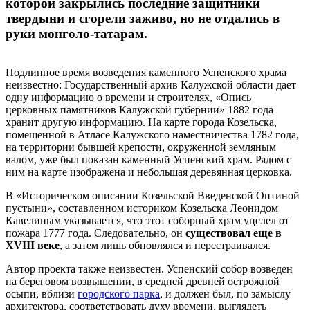
которой закрылись последние защитники
твердыни и сгорели заживо, но не отдались в
руки монголо-татарам.
Подлинное время возведения каменного Успенского храма
неизвестно: Государственный архив Калужской области дает
одну информацию о времени и строителях, «Опись
церковных памятников Калужской губернии» 1882 года
хранит другую информацию. На карте города Козельска,
помещенной в Атласе Калужского наместничества 1782 года,
на территории бывшей крепости, окруженной земляным
валом, уже был показан каменный Успенский храм. Рядом с
ним на карте изображена и небольшая деревянная церковка.
В «Историческом описании Козельской Введенской Оптиной
пустыни», составленном историком Козельска Леонидом
Кавелиным указывается, что этот соборный храм уцелел от
пожара 1777 года. Следовательно, он
существовал еще в
XVIII веке
, а затем лишь обновлялся и перестраивался.
Автор проекта также неизвестен. Успенский собор возведен
на береговом возвышении, в средней древней острожной
осыпи, вблизи
городского парка
, и должен был, по замыслу
архитектора, соответствовать духу времени, выглядеть