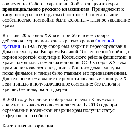
современно. Собор – характерный образец архитектуры
провинциального русского классицизма
. Принадлежит к
типу ротондальных (круглых) построек. Отличительной
особенностью постройки были колонны – главное украшение
храма.
В начале 20-х годов ХХ века при Успенском соборе
действовал хор из монахов закрытых храмов
Оптиной
пустыни
. В 1928 году собор был закрыт и переоборудован в
Дом соцкультуры. Во время Великой Отечественной войны, в
период короткой оккупации Козельского района фашистами, в
храме находилась немецкая конюшня. С 50-х годов XX века
храм использовался как здание районного дома культуры,
показ фильмов и танцы было главным его предназначением.
Длительное время здание не ремонтировалось и к концу XX
века пришло в полуразрушенное состояние: без купола и
крыши, без пола, окон и дверей.
В 2001 году Успенский собор был передан Калужской
епархии, началось его восстановление. В 2013 году при
образовании Козельской епархии храм получил статус
кафедрального собора.
Контактная информация