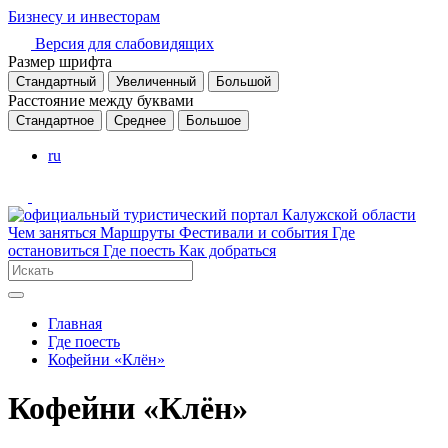
Бизнесу и инвесторам
Версия для слабовидящих
Размер шрифта
Стандартный
Увеличенный
Большой
Расстояние между буквами
Стандартное
Среднее
Большое
ru
Чем заняться
Маршруты
Фестивали и события
Где
остановиться
Где поесть
Как добраться
Главная
Где поесть
Кофейни «Клён»
Кофейни «Клён»