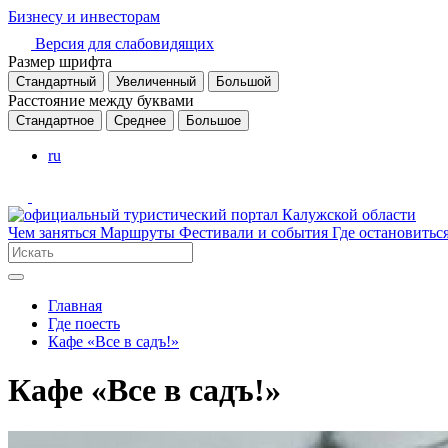
Бизнесу и инвесторам
Версия для слабовидящих
Размер шрифта
Стандартный
Увеличенный
Большой
Расстояние между буквами
Стандартное
Среднее
Большое
ru
Чем заняться
Маршруты
Фестивали и события
Где остановитьс
Главная
Где поесть
Кафе «Все в садъ!»
Кафе «Все в садъ!»