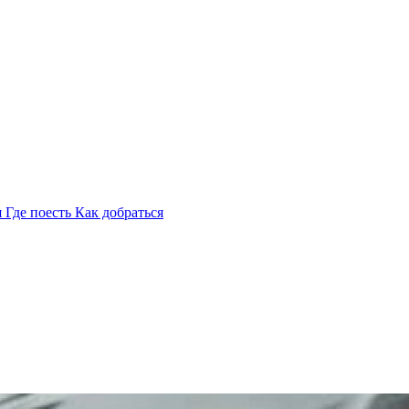
я
Где поесть
Как добраться