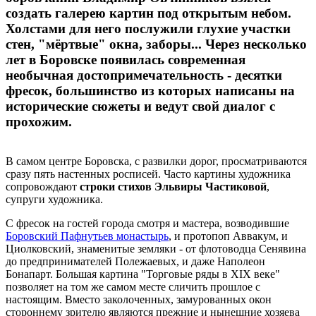
создать галерею картин под открытым небом.
Холстами для него послужили глухие участки
стен, "мёртвые" окна, заборы... Через несколько
лет в Боровске появилась современная
необычная достопримечательность - десятки
фресок, большинство из которых написаны на
исторические сюжеты и ведут свой диалог с
прохожим.
В самом центре Боровска, с развилки дорог, просматриваются
сразу пять настенных росписей. Часто картины художника
сопровождают
строки стихов Эльвиры Частиковой
,
супруги художника.
С фресок на гостей города смотря и мастера, возводившие
Боровский Пафнутьев монастырь
, и протопоп Аввакум, и
Циолковский, знаменитые земляки - от флотоводца Сенявина
до предпринимателей Полежаевых, и даже Наполеон
Бонапарт. Большая картина "Торговые ряды в XIX веке"
позволяет на том же самом месте сличить прошлое с
настоящим. Вместо заколоченных, замурованных окон
стороннему зрителю являются прежние и нынешние хозяева