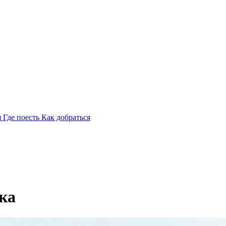
я
Где поесть
Как добраться
ка