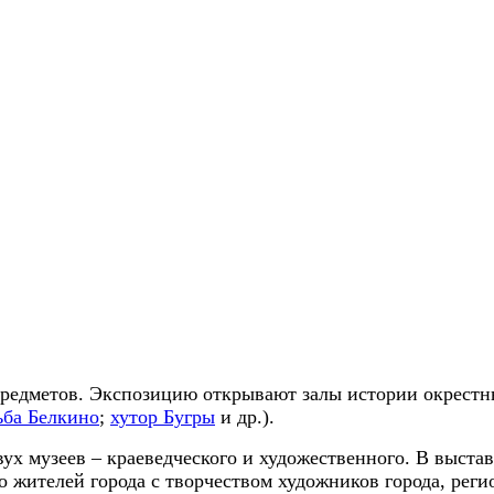
предметов. Экспозицию открывают залы истории окрестны
ьба Белкино
;
хутор Бугры
и др.).
х музеев – краеведческого и художественного. В выстав
о жителей города с творчеством художников города, рег