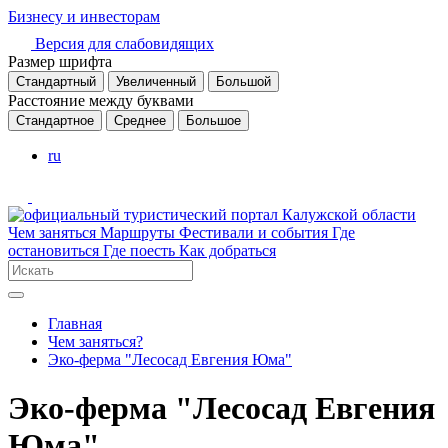
Бизнесу и инвесторам
Версия для слабовидящих
Размер шрифта
Стандартный
Увеличенный
Большой
Расстояние между буквами
Стандартное
Среднее
Большое
ru
Чем заняться
Маршруты
Фестивали и события
Где
остановиться
Где поесть
Как добраться
Главная
Чем заняться?
Эко-ферма "Лесосад Евгения Юма"
Эко-ферма "Лесосад Евгения
Юма"