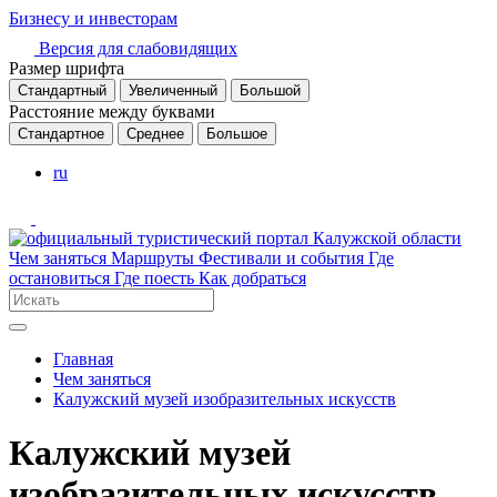
Бизнесу и инвесторам
Версия для слабовидящих
Размер шрифта
Стандартный
Увеличенный
Большой
Расстояние между буквами
Стандартное
Среднее
Большое
ru
Чем заняться
Маршруты
Фестивали и события
Где
остановиться
Где поесть
Как добраться
Главная
Чем заняться
Калужский музей изобразительных искусств
Калужский музей
изобразительных искусств